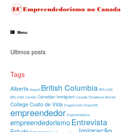
Menu
Ultimos posts
Tags
British Columbia
Alberta
aluguel
BRL/CAD
Canadian Immigrant
BRL/USD
Cambio
Canadá
Christianne Barreto
College
Custo de Vida
Dragons Den
Dream2B
empreendedor
Empreendedora
Entrevista
empreendedorismo
imigração
Estudo