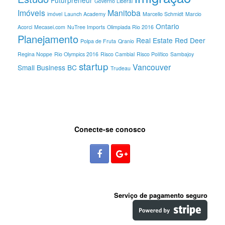
Futurpreneur
Governo Liberal
Imóveis
Manitoba
imóvel
Launch Academy
Marcello Schmidt
Marcio
Ontario
Acorci
Mecasei.com
NuTree Imports
Olimpiada Rio 2016
Planejamento
Real Estate
Red Deer
Polpa de Fruta
Qranio
Regina Noppe
Rio Olympics 2016
Risco Cambial
Risco Político
Sambajoy
startup
Vancouver
Small Business BC
Trudeau
Conecte-se conosco
Serviço de pagamento seguro