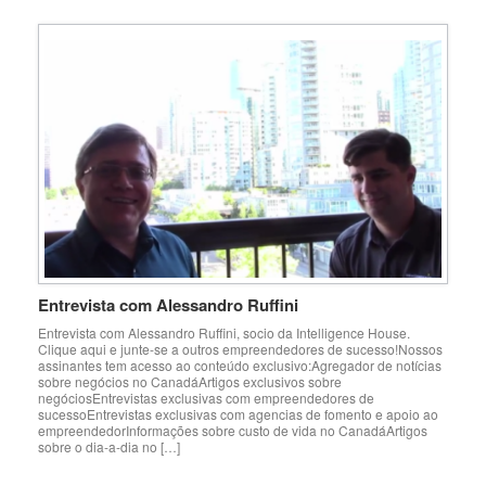
Entrevista com Alessandro Ruffini
Entrevista com Alessandro Ruffini, socio da Intelligence House.
Clique aqui e junte-se a outros empreendedores de sucesso!Nossos
assinantes tem acesso ao conteúdo exclusivo:Agregador de notícias
sobre negócios no CanadáArtigos exclusivos sobre
negóciosEntrevistas exclusivas com empreendedores de
sucessoEntrevistas exclusivas com agencias de fomento e apoio ao
empreendedorInformações sobre custo de vida no CanadáArtigos
sobre o dia-a-dia no […]