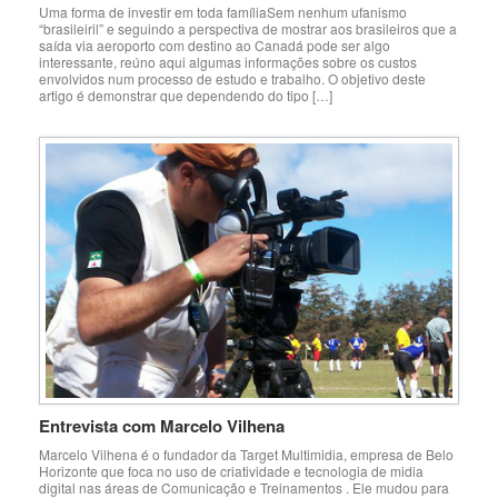
Uma forma de investir em toda famíliaSem nenhum ufanismo
“brasileiril” e seguindo a perspectiva de mostrar aos brasileiros que a
saída via aeroporto com destino ao Canadá pode ser algo
interessante, reúno aqui algumas informações sobre os custos
envolvidos num processo de estudo e trabalho. O objetivo deste
artigo é demonstrar que dependendo do tipo […]
Entrevista com Marcelo Vilhena
Marcelo Vilhena é o fundador da Target Multimidia, empresa de Belo
Horizonte que foca no uso de criatividade e tecnologia de midia
digital nas áreas de Comunicação e Treinamentos . Ele mudou para