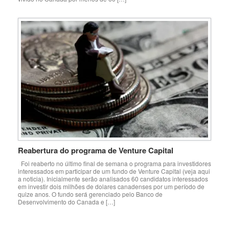
Reabertura do programa de Venture Capital
Foi reaberto no último final de semana o programa para investidores
interessados em participar de um fundo de Venture Capital (veja aqui
a noticia). Inicialmente serão analisados 60 candidatos interessados
em investir dois milhões de dolares canadenses por um período de
quize anos. O fundo será gerenciado pelo Banco de
Desenvolvimento do Canada e […]